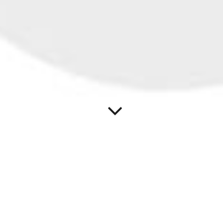
ANSTRICH- UND LACKIER­ARBEITEN
Im Vorfeld der Malerarbeiten beraten wir Sie gerne, wie sich
gewünschte Farbwirkungen erzielen lassen und welche Farben
sich dafür eignen. Neben der Wahl des Farbtons informieren
wir Sie umfassend über die Eigenschaften der verwendeten