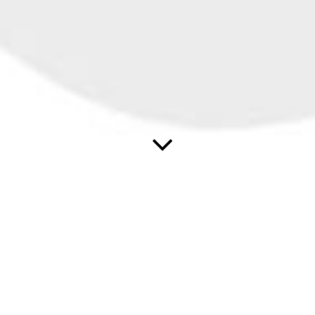
Herzlich willkommen in unserem Betrieb!
Wenn Sie auf der Suche nach einem Malerfachbetrieb sind,
in dem sie hochqualifiziert und freundlich beraten werden,
dann sind Sie bei uns genau richtig!
Unser Team aus professionellen und erfahrenen Mitarbeitern